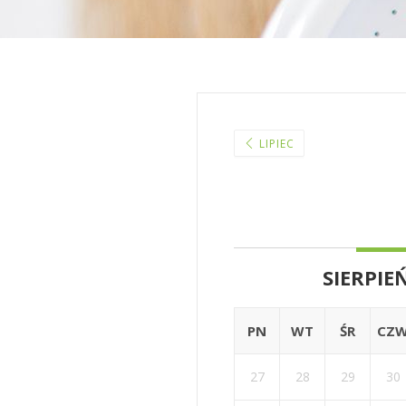
LIPIEC
SIERPIE
PN
WT
ŚR
CZ
27
28
29
30