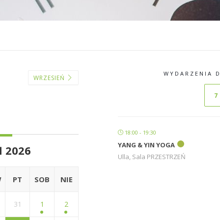
WYDARZENIA D
WRZESIEŃ
7
18:00 - 19:30
YANG & YIN YOGA
Ń 2026
Ulla
, Sala PRZESTRZEŃ
W
PT
SOB
NIE
31
1
2