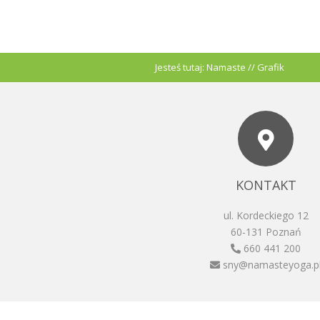
Jesteś tutaj:
Namaste
//
Grafik
KONTAKT
ul. Kordeckiego 12
60-131 Poznań
660 441 200
sny@namasteyoga.p