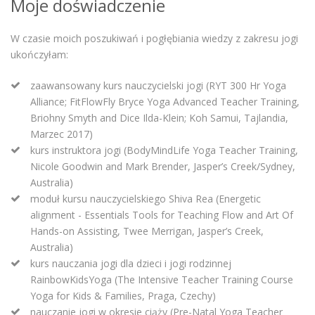
Moje doświadczenie
W czasie moich poszukiwań i pogłębiania wiedzy z zakresu jogi
ukończyłam:
zaawansowany kurs nauczycielski jogi (RYT 300 Hr Yoga
Alliance; FitFlowFly Bryce Yoga Advanced Teacher Training,
Briohny Smyth and Dice Ilda-Klein; Koh Samui, Tajlandia,
Marzec 2017)
kurs instruktora jogi (BodyMindLife Yoga Teacher Training,
Nicole Goodwin and Mark Brender, Jasper’s Creek/Sydney,
Australia)
moduł kursu nauczycielskiego Shiva Rea (Energetic
alignment - Essentials Tools for Teaching Flow and Art Of
Hands-on Assisting, Twee Merrigan, Jasper’s Creek,
Australia)
kurs nauczania jogi dla dzieci i jogi rodzinnej
RainbowKidsYoga (The Intensive Teacher Training Course
Yoga for Kids & Families, Praga, Czechy)
nauczanie jogi w okresie ciąży (Pre-Natal Yoga Teacher