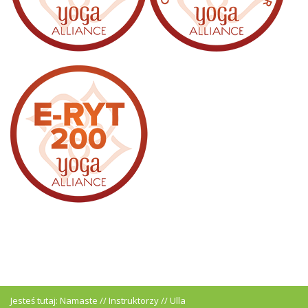
Jesteś tutaj:
Namaste
//
Instruktorzy
//
Ulla