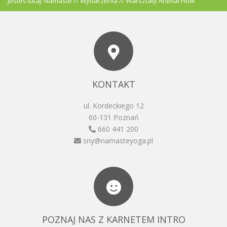
Jesteś tutaj:
Namaste
//
Wydarzenia
//
Warsztaty Animal Flow
KONTAKT
ul. Kordeckiego 12
60-131 Poznań
660 441 200
sny@namasteyoga.pl
POZNAJ NAS Z KARNETEM INTRO