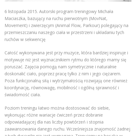
6 listopada 2015. Autorski program treningowy Michała
Maciaszka, bazujący na ruchu pierwotnym (MovNat,
Movement) i zwierzęcym (Animal Flow, Parkour) polegający na
przemieszczaniu naszego ciała w przestrzeni i układaniu tych
ruchów w sekwencję
Całość wykonywana jest przy muzyce, która bardziej inspiruje i
motywuje niż jest wyznacznikiem rytmu do którego mamy się
poruszać. Zajęcia pomogą nam symetrycznie i naturalnie
doskonalić ciało, poprzez pracę tylko z nim i jego ciężarem.
Poza funkcjonalną siłą i wytrzymałością rozwijają one również
koordynację, równowagę, mobilność i ogólną sprawność i
świadomość ciała.
Poziom treningu łatwo można dostosować do siebie,
wykonując różne wariacje ćwiczeń przez dobranie
odpowiadającej dla nas liczby powtórzeń i stopnia
zaawansowania danego ruchu. Wcześniejsza znajomość żadnej
z tych dyscyplin nie jest wymagana. Trenujemy na bosaka w