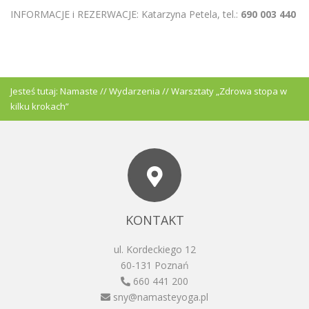
INFORMACJE i REZERWACJE: Katarzyna Petela, tel.:
690 003 440
Jesteś tutaj:
Namaste
//
Wydarzenia
//
Warsztaty „Zdrowa stopa w
kilku krokach”
KONTAKT
ul. Kordeckiego 12
60-131 Poznań
660 441 200
sny@namasteyoga.pl