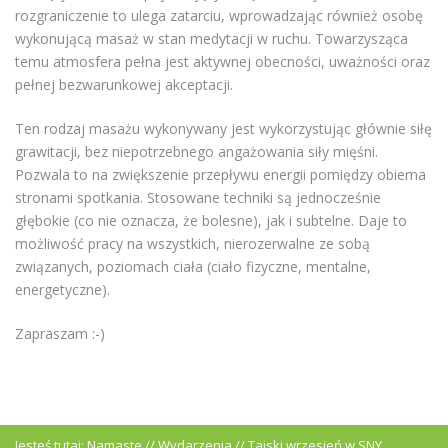
rozgraniczenie to ulega zatarciu, wprowadzając również osobę
wykonującą masaż w stan medytacji w ruchu. Towarzysząca
temu atmosfera pełna jest aktywnej obecności, uważności oraz
pełnej bezwarunkowej akceptacji.
Ten rodzaj masażu wykonywany jest wykorzystując głównie siłę
grawitacji, bez niepotrzebnego angażowania siły mięśni.
Pozwala to na zwiększenie przepływu energii pomiędzy obiema
stronami spotkania. Stosowane techniki są jednocześnie
głębokie (co nie oznacza, że bolesne), jak i subtelne. Daje to
możliwość pracy na wszystkich, nierozerwalne ze sobą
związanych, poziomach ciała (ciało fizyczne, mentalne,
energetyczne).
Zapraszam :-)
Jesteś tutaj:
Namaste
//
Wydarzenia
//
Tajski wrzesień w SNY