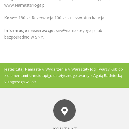
www.NamasteYoga.pl
Koszt:
180 zł. Rezerwacja 100 zł. - niezwrotna kaucja.
Informacje i rezerwacje:
sny@namasteyoga.pl lub
bezpośrednio w SNY.
Jesteś tutaj:
Namaste
//
Wydarzenia
//
Warsztaty Jogi Twarzy Kobido
z elementami kinesiotapigu estetycznego twarzy z Agatą Radniecką
VizagoYoga w SNY