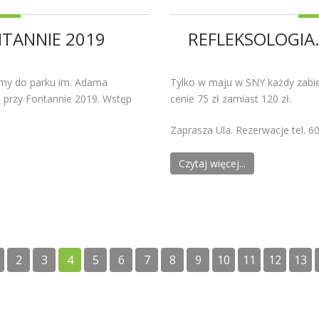
NTANNIE 2019
REFLEKSOLOGIA
zamy do parku im. Adama
Tylko w maju w SNY każdy zabieg
ę przy Fontannie 2019. Wstęp
cenie 75 zł zamiast 120 zł.
Zaprasza Ula. Rezerwacje tel. 6
Czytaj więcej...
2
3
4
5
6
7
8
9
10
11
12
13