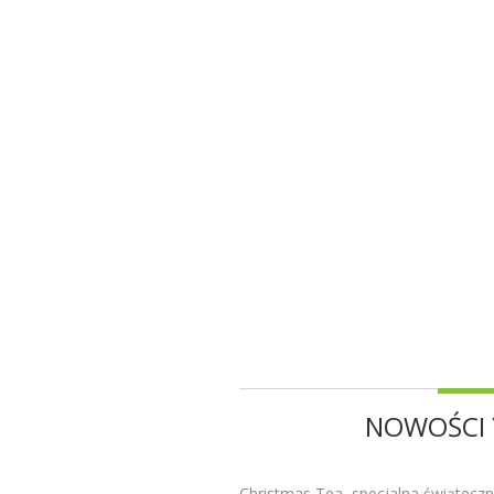
NOWOŚCI 
Christmas Tea, specjalna świąteczn