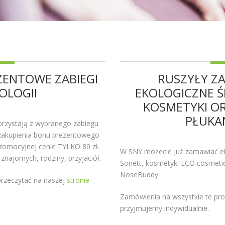
ZENTOWE ZABIEGI
RUSZYŁY Z
OLOGII
EKOLOGICZNE Ś
KOSMETYKI O
PŁUKA
korzystają z wybranego zabiegu
 zakupienia bonu prezentowego
promocyjnej cenie TYLKO 80 zł.
W SNY możecie już zamawiać eko
 znajomych, rodziny, przyjaciół.
Sonett, kosmetyki ECO cosmetic
NoseBuddy.
przeczytać na naszej
stronie
Zamówienia na wszystkie te pro
przyjmujemy indywidualnie.