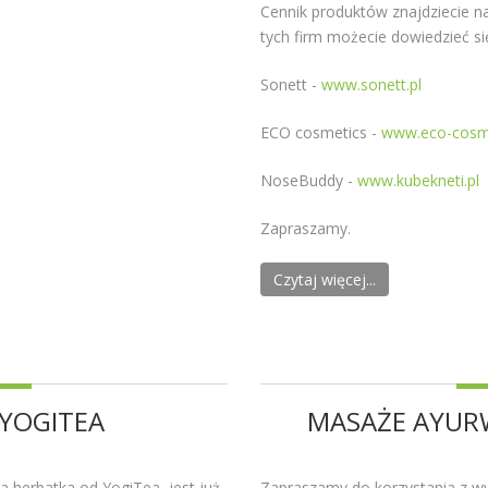
Cennik produktów znajdziecie na
tych firm możecie dowiedzieć si
Sonett -
www.sonett.pl
ECO cosmetics -
www.eco-cosme
NoseBuddy -
www.kubekneti.pl
Zapraszamy.
Czytaj więcej...
YOGITEA
MASAŻE AYURW
a herbatka od YogiTea, jest już
Zapraszamy do korzystania z w