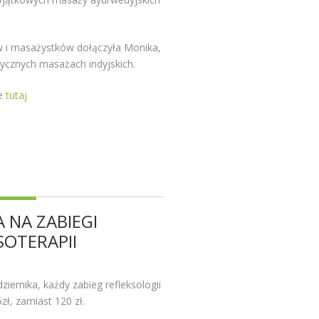
 i masażystków dołączyła Monika,
utycznych masażach indyjskich.
e
tutaj
 NA ZABIEGI
SOTERAPII
iernika, każdy zabieg refleksologii
zł, zamiast 120 zł.