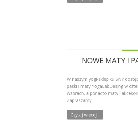
NOWE MATY I PA
W naszym yogi-sklepiku SNY dostęp
paski i maty YogaLabDesing w czter
wzorach, a ponadto maty i akcesoria
Zapraszamy
Czytaj więcej...