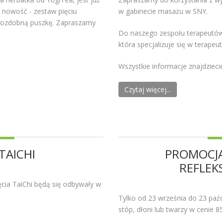
 nowość - zestaw pięciu
w gabinecie masażu w SNY.
 ozdobną puszkę. Zapraszamy
Do naszego zespołu terapeutów
która specjalizuje się w terape
Wszystkie informacje znajdzieci
Czytaj więcej...
 TAICHI
PROMOCJA
REFLEK
ęcia TaiChi będą się odbywały w
Tylko od 23 września do 23 paźdz
stóp, dłoni lub twarzy w cenie 85