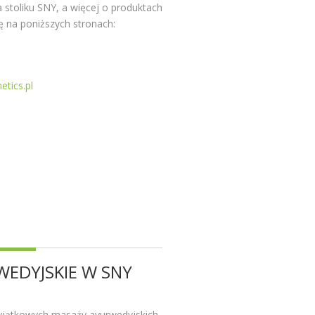
 stoliku SNY, a więcej o produktach
ę na poniższych stronach:
tics.pl
EDYJSKIE W SNY
yjątkowych masaży ayurwedyjskich