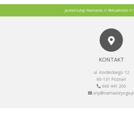
Jesteś tutaj:
Namaste
//
Aktualności
//
KONTAKT
ul. Kordeckiego 12
60-131 Poznań
660 441 200
sny@namasteyoga.p