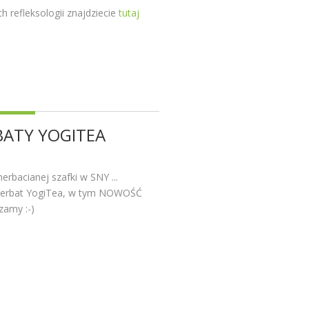
h refleksologii znajdziecie
tutaj
ATY YOGITEA
erbacianej szafki w SNY ...
ę herbat YogiTea, w tym NOWOŚĆ
amy :-)