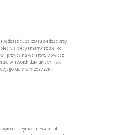
ż spędzasz dużo czasu siedząc przy
eć Cię plecy i martwisz się, co
ów i przyjdź na warsztat. Dowiesz
rała w Twoich działaniach. Tak,
ojego ciała w przestrzeni i
łkowym nietrzymaniu moczu lub