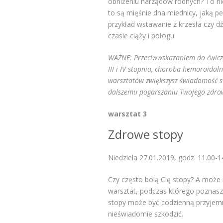
obniżeniu narządów rodnych? To nies
to są mięśnie dna miednicy, jaką pe
przykład wstawanie z krzesła czy d
czasie ciąży i połogu.
WAŻNE: Przeciwwskazaniem do ćwicze
III i IV stopnia, choroba hemoroidal
warsztatów zwiększysz świadomość sw
dalszemu pogarszaniu Twojego zdrowi
warsztat 3
Zdrowe stopy
Niedziela 27.01.2019, godz. 11.00-1
Czy często bolą Cię stopy? A może
warsztat, podczas którego poznasz
stopy może być codzienną przyjemno
nieświadomie szkodzić.