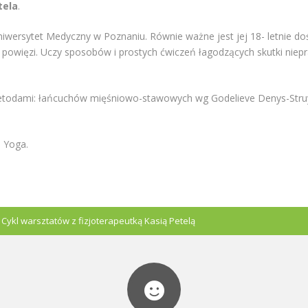
tela
.
Uniwersytet Medyczny w Poznaniu. Równie ważne jest jej 18- letnie
powięzi. Uczy sposobów i prostych ćwiczeń łagodzących skutki niepr
todami: łańcuchów mięśniowo-stawowych wg Godelieve Denys-Struyf,
 Yoga.
/
Cykl warsztatów z fizjoterapeutką Kasią Petelą