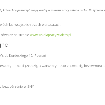
b, które chcą poszerzyć swoją wiedzę w zakresie pracy układu ruchu. Na życzenie
wóch lub wszystkich trzech warsztatach.
 również na stronie
www.szkolapracyzcialem.pl
jne
), ul. Kordeckiego 12, Poznań
arsztaty – 180 zł (2x90zł), 3 warsztaty – 240 zł (3x80zł), bezzwrotna k
b bezpośrednio w SNY