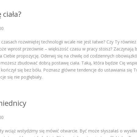
 ciała?
00
 czasach rozwiniętej technologii wcale nie jest łatwe? Czy Ty równie
 wprost przeciwnie – większość czasu w pracy stoisz? Zaczynają bol
 dla Ciebie propozycję. Oderwij się na chwilę od codziennych obowiązk
i możesz zbudować dobrą postawę ciała. Taką, która będzie Cię wspie
 kończył się bez bólu. Poznasz główne tendencje do ustawiania się Tw
cje się nie pogłębiały.
miednicy
00
iety wciąż wstydzimy się mówić otwarcie. Być może słyszałaś o wysi