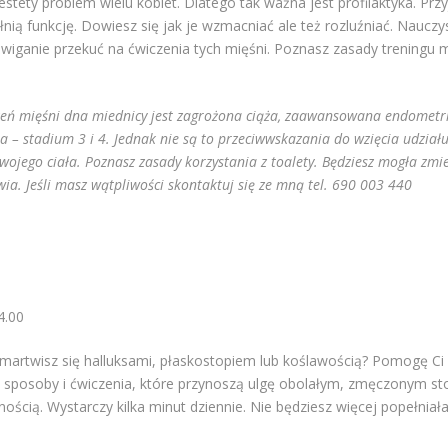
tety problem wielu kobiet. Dlatego tak ważna jest profilaktyka. Przyj
łnią funkcję. Dowiesz się jak je wzmacniać ale też rozluźniać. Nauczy
źwiganie przekuć na ćwiczenia tych mięśni. Poznasz zasady treningu 
ń mięśni dna miednicy jest zagrożona ciąża, zaawansowana endometrio
na – stadium 3 i 4. Jednak nie są to przeciwwskazania do wzięcia udział
ojego ciała. Poznasz zasady korzystania z toalety. Będziesz mogła zmi
a. Jeśli masz wątpliwości skontaktuj się ze mną tel. 690 003 440
4.00
 martwisz się halluksami, płaskostopiem lub koślawością? Pomogę Ci
 sposoby i ćwiczenia, które przynoszą ulgę obolałym, zmęczonym sto
ścią. Wystarczy kilka minut dziennie. Nie będziesz więcej popełnia