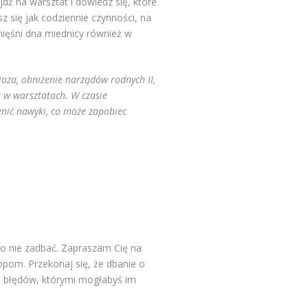
dź na warsztat i dowiedz się, które
sz się jak codziennie czynności, na
mięśni dna miednicy również w
za, obniżenie narządów rodnych II,
u w warsztatach. W czasie
enić nawyki, co może zapobiec
 o nie zadbać. Zapraszam Cię na
pom. Przekonaj się, że dbanie o
ła błędów, którymi mogłabyś im