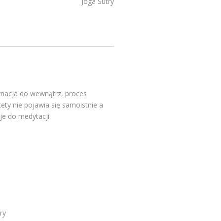
Joga Sutry
dynacja do wewnątrz, proces
y nie pojawia się samoistnie a
je do medytacji.
ry