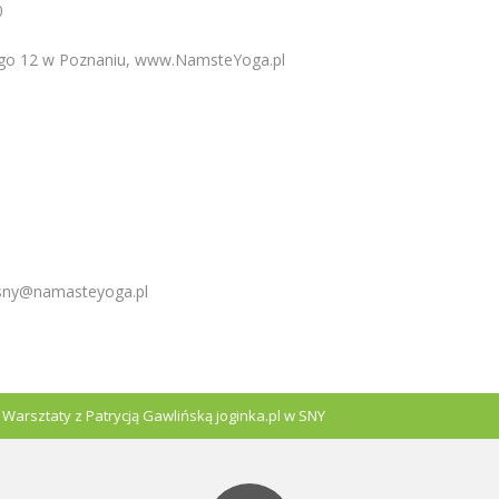
0
ego 12 w Poznaniu, www.NamsteYoga.pl
 sny@namasteyoga.pl
/
Warsztaty z Patrycją Gawlińską joginka.pl w SNY