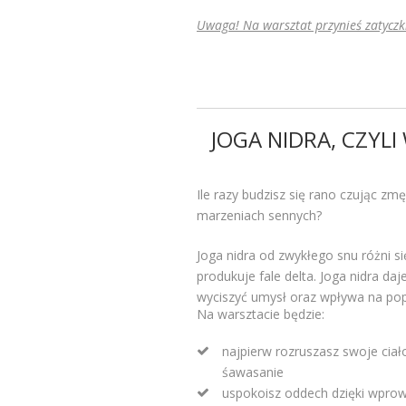
Uwaga! Na warsztat przynieś zatyczki
JOGA NIDRA, CZYLI
Ile razy budzisz się rano czując zm
marzeniach sennych?
Joga nidra od zwykłego snu różni 
produkuje fale delta. Joga nidra d
wyciszyć umysł oraz wpływa na popr
Na warsztacie będzie:
najpierw rozruszasz swoje ciał
śawasanie
uspokoisz oddech dzięki wprow