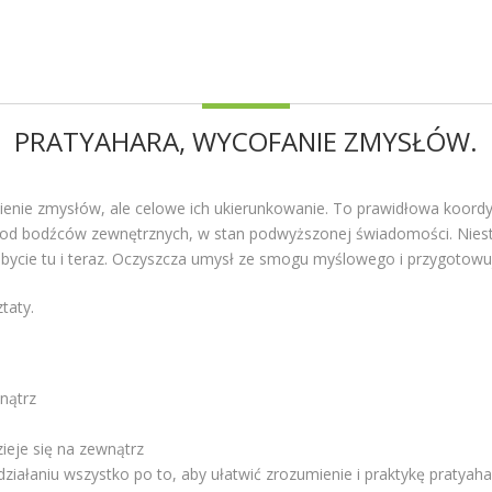
PRATYAHARA, WYCOFANIE ZMYSŁÓW.
ępienie zmysłów, ale celowe ich ukierunkowanie. To prawidłowa koor
d bodźców zewnętrznych, w stan podwyższonej świadomości. Niestet
 bycie tu i teraz. Oczyszcza umysł ze smogu myślowego i przygotowu
taty.
nątrz
ieje się na zewnątrz
działaniu wszystko po to, aby ułatwić zrozumienie i praktykę pratyaha