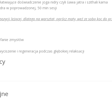
atwiające doświadczenie joga nidry czyli śawa jatra i szithali karna
idra w poprowadzonej, 50 min sesji
ozycji leżącej, dlatego na warsztat, oprócz maty, weź ze sobą koc do prz
ofanie zmysłów
wyciszenie i regeneracja podczas głębokiej relaksacji
cy
jne