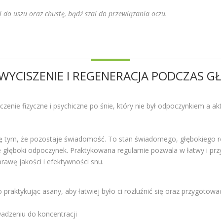
 do uszu oraz chustę, bądź szal do przewiązania oczu.
 WYCISZENIE I REGENERACJA PODCZAS GŁ
ęczenie fizyczne i psychiczne po śnie, który nie był odpoczynkiem a 
się tym, że pozostaje świadomość. To stan świadomego, głębokiego r
aje głęboki odpoczynek. Praktykowana regularnie pozwala w łatwy i pr
awę jakości i efektywności snu.
o praktykując asany, aby łatwiej było ci rozluźnić się oraz przygotow
adzeniu do koncentracji