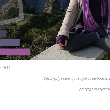
0-19:30
„Gdy zmysły przestają reagować na bodźce 
i precyzyjniej rejest