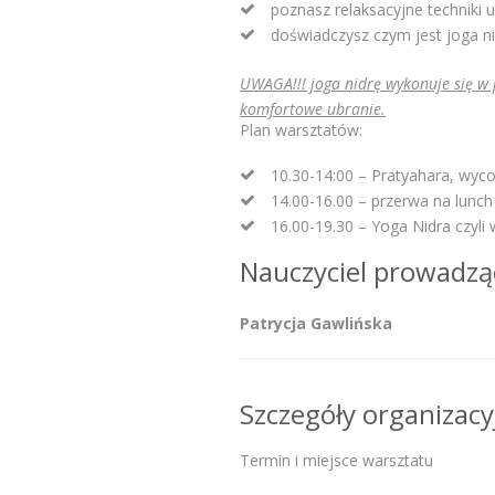
poznasz relaksacyjne techniki uł
doświadczysz czym jest joga n
UWAGA!!! joga nidrę wykonuje się w p
komfortowe ubranie.
Plan warsztatów:
10.30-14:00 – Pratyahara, wyc
14.00-16.00 – przerwa na lunch
16.00-19.30 – Yoga Nidra czyli 
Nauczyciel prowadzą
Patrycja Gawlińska
Szczegóły organizacy
Termin i miejsce warsztatu