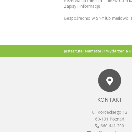
Rezerwacja miejsca – niezwrotna ka
Zapisy i informacje
Bezpośrednio w SNY lub meilowo:
Jesteś tutaj:
Namaste
//
Wydarzenia
/
KONTAKT
ul. Kordeckiego 12
60-131 Poznań
660 441 200