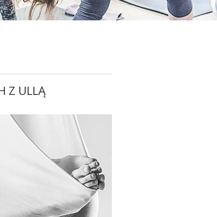
H Z ULLĄ