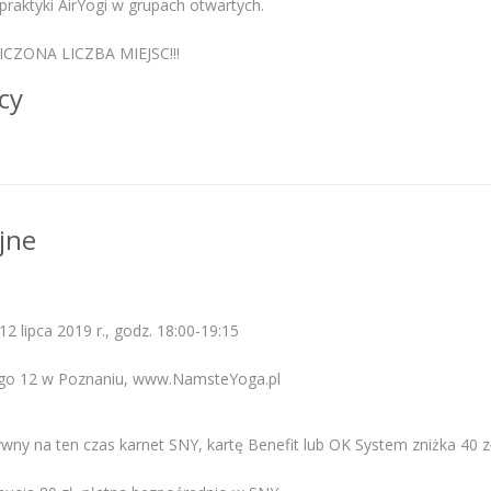
raktyki AirYogi w grupach otwartych.
ICZONA LICZBA MIEJSC!!!
cy
jne
2 lipca 2019 r., godz. 18:00-19:15
ego 12 w Poznaniu, www.NamsteYoga.pl
wny na ten czas karnet SNY, kartę Benefit lub OK System zniżka 40 zł