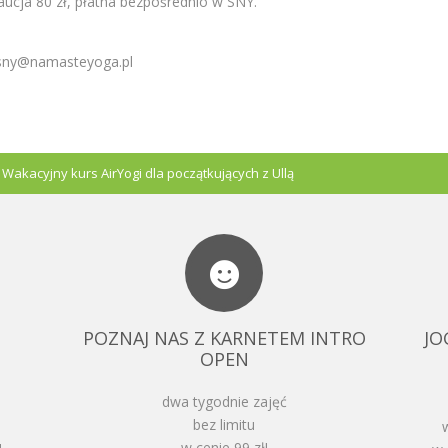
ucja 80 zł, płatna bezpośrednio w SNY.
 sny@namasteyoga.pl
/
Wakacyjny kurs AirYogi dla początkujących z Ullą
POZNAJ NAS Z KARNETEM INTRO
JO
OPEN
dwa tygodnie zajęć
bez limitu
w cenie 99 zł!