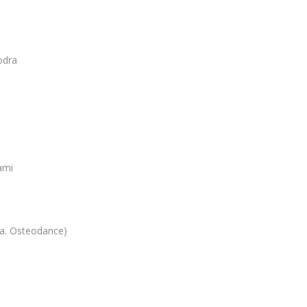
odra
ami
a. Osteodance)