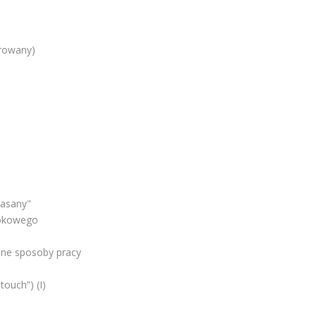
rowany)
vasany"
kokowego
żne sposoby pracy
touch”) (I)