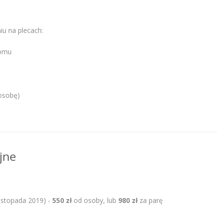
iu na plecach:
iomu
osobę)
jne
listopada 2019) -
550 zł
od osoby, lub
980 zł
za parę