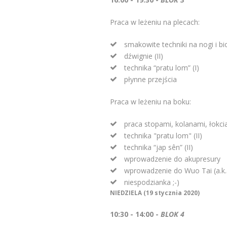
Praca w leżeniu na plecach:
smakowite techniki na nogi i bi
dźwignie (II)
technika “pratu lom” (I)
płynne przejścia
Praca w leżeniu na boku:
praca stopami, kolanami, łokci
technika "pratu lom" (II)
technika “jap sên” (II)
wprowadzenie do akupresury
wprowadzenie do Wuo Tai (a.k.
niespodzianka ;-)
NIEDZIELA (19 stycznia 2020)
10:30 - 14:00 -
BLOK 4