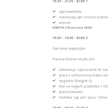
18:30 - 21:30 -
BLOK 1
wprowadzenie
masażowy jam session (nadzo
wnioski
SOBOTA (18 stycznia 2020)
10:30 - 14:00 -
BLOK 2
Ćwiczenie palpacyjne.
Praca w leżeniu na plecach:
sekwensja "zaproszenie do śa
praca z ruchomością stawu s
wygodne dźwignie (I)
linie na nogach: powtórka + ró
praca kolanami
technika “jap sên” (a.k.a. “nerve 
16:00 - 19:30 -
BLOK 3