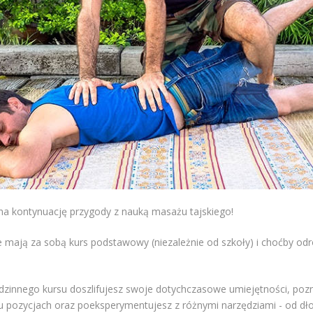
 na kontynuację przygody z nauką masażu tajskiego!
e mają za sobą kurs podstawowy (niezależnie od szkoły) i choćby odr
zinnego kursu doszlifujesz swoje dotychczasowe umiejętności, pozn
u pozycjach oraz poeksperymentujesz z różnymi narzędziami - od dłoni