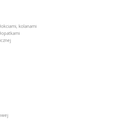
łokciami, kolanami
 łopatkami
cznej
iowej