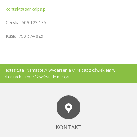
kontakt@sankalpa.pl
Cecylia: 509 123 135
Kasia: 798 574 825
Jesteś tutaj:
Namaste
//
Wydarzenia
//
Pejzaż z dźwiękiem w
chustach – Podróż w świetle miłości
KONTAKT