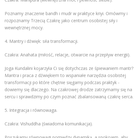
Poznamy znaczenie bandh i mudr w praktyce kriyi. Omówmy i
rozpoznamy Trzecią Czakrę jako centrum osobistej siły i
wewnętrznej mocy.
4. Mantry i dźwięk: siła transformacji.
Czakra: Anahata (miłość, relacje, otwarcie na przepływ energii).
Joga Kundalini kojarzyła Ci się dotychczas ze śpiewaniem mantr?
Mantra i praca z dźwiękiem to wspaniałe narzędzia osobistej
transformacji po które chętnie sięgamy podczas praktyk -
dowiemy się dlaczego. Na czakrowej drodze zatrzymamy się na
sercu i sprawdzimy po czym poznać zbalansowaną czakrę serca.
5. Integracja i równowaga.
Czakra: Vishuddha (świadoma komunikacja).
Poszukamy równowagi pomiędzy dynamiką, a spokojem, aby