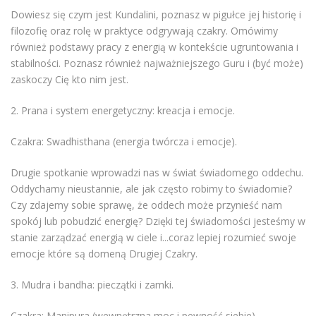
Dowiesz się czym jest Kundalini, poznasz w pigułce jej historię i
filozofię oraz rolę w praktyce odgrywają czakry. Omówimy
również podstawy pracy z energią w kontekście ugruntowania i
stabilności. Poznasz również najważniejszego Guru i (być może)
zaskoczy Cię kto nim jest.
2. Prana i system energetyczny: kreacja i emocje.
Czakra: Swadhisthana (energia twórcza i emocje).
Drugie spotkanie wprowadzi nas w świat świadomego oddechu.
Oddychamy nieustannie, ale jak często robimy to świadomie?
Czy zdajemy sobie sprawę, że oddech może przynieść nam
spokój lub pobudzić energię? Dzięki tej świadomości jesteśmy w
stanie zarządzać energią w ciele i...coraz lepiej rozumieć swoje
emocje które są domeną Drugiej Czakry.
3. Mudra i bandha: pieczątki i zamki.
Czakra: Manipura (wewnętrzna moc i pewność siebie).