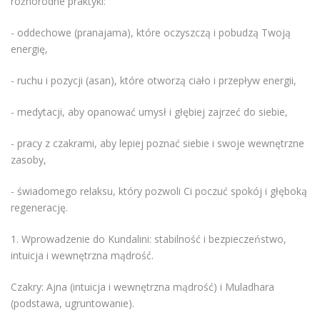
różnorodne praktyki:
- oddechowe (pranajama), które oczyszczą i pobudzą Twoją
energię,
- ruchu i pozycji (asan), które otworzą ciało i przepływ energii,
- medytacji, aby opanować umysł i głębiej zajrzeć do siebie,
- pracy z czakrami, aby lepiej poznać siebie i swoje wewnętrzne
zasoby,
- świadomego relaksu, który pozwoli Ci poczuć spokój i głęboką
regenerację.
1. Wprowadzenie do Kundalini: stabilność i bezpieczeństwo,
intuicja i wewnętrzna mądrość.
Czakry: Ajna (intuicja i wewnętrzna mądrość) i Muladhara
(podstawa, ugruntowanie).