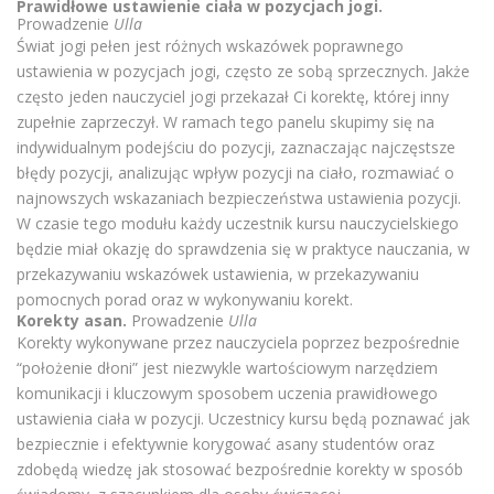
Prawidłowe ustawienie ciała w pozycjach jogi.
Prowadzenie
Ulla
Świat jogi pełen jest różnych wskazówek poprawnego
ustawienia w pozycjach jogi, często ze sobą sprzecznych. Jakże
często jeden nauczyciel jogi przekazał Ci korektę, której inny
zupełnie zaprzeczył. W ramach tego panelu skupimy się na
indywidualnym podejściu do pozycji, zaznaczając najczęstsze
błędy pozycji, analizując wpływ pozycji na ciało, rozmawiać o
najnowszych wskazaniach bezpieczeństwa ustawienia pozycji.
W czasie tego modułu każdy uczestnik kursu nauczycielskiego
będzie miał okazję do sprawdzenia się w praktyce nauczania, w
przekazywaniu wskazówek ustawienia, w przekazywaniu
pomocnych porad oraz w wykonywaniu korekt.
Korekty asan.
Prowadzenie
Ulla
Korekty wykonywane przez nauczyciela poprzez bezpośrednie
“położenie dłoni” jest niezwykle wartościowym narzędziem
komunikacji i kluczowym sposobem uczenia prawidłowego
ustawienia ciała w pozycji. Uczestnicy kursu będą poznawać jak
bezpiecznie i efektywnie korygować asany studentów oraz
zdobędą wiedzę jak stosować bezpośrednie korekty w sposób