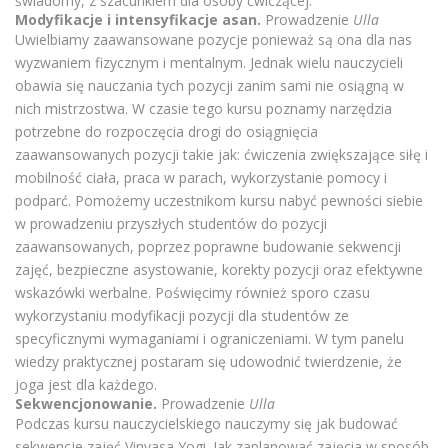
świadomy, z szacunkiem dla osoby ćwiczącej.
Modyfikacje i intensyfikacje asan.
Prowadzenie
Ulla
Uwielbiamy zaawansowane pozycje ponieważ są ona dla nas
wyzwaniem fizycznym i mentalnym. Jednak wielu nauczycieli
obawia się nauczania tych pozycji zanim sami nie osiągną w
nich mistrzostwa. W czasie tego kursu poznamy narzędzia
potrzebne do rozpoczęcia drogi do osiągnięcia
zaawansowanych pozycji takie jak: ćwiczenia zwiększające siłę i
mobilność ciała, praca w parach, wykorzystanie pomocy i
podparć. Pomożemy uczestnikom kursu nabyć pewności siebie
w prowadzeniu przyszłych studentów do pozycji
zaawansowanych, poprzez poprawne budowanie sekwencji
zajęć, bezpieczne asystowanie, korekty pozycji oraz efektywne
wskazówki werbalne. Poświęcimy również sporo czasu
wykorzystaniu modyfikacji pozycji dla studentów ze
specyficznymi wymaganiami i ograniczeniami. W tym panelu
wiedzy praktycznej postaram się udowodnić twierdzenie, że
joga jest dla każdego.
Sekwencjonowanie.
Prowadzenie
Ulla
Podczas kursu nauczycielskiego nauczymy się jak budować
sekwencje zajęć Vinyasa Yogi. Jak zaplanować zajęcia w sposób