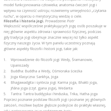
model funkcjonowania człowieka; anatomia ćwiczeń jogi i
wpływu na czynność ustroju; rozwiniemy umiejętności „czytania
ruchu”, w oparciu o merytoryczną wiedzę o ciele.
Filozofia i historia jogi.
Prowadzenie
Piotr
Większość współcześnie praktykujących jogę osób poszukuje w
niej głównie aspektu zdrowia i sprawności fizycznej, podczas
gdy tradycja jogi obejmuje znacznie więcej niż tylko aspekt
fizyczny naszego życia. W tym panelu uczestnicy poznają
główne aspekty filozofii i historii jogi, takie jak:
Wprowadzenie do filozofii jogi: Wedy, Śramanowie,
Upaniszady
Buddha: Buddha a Wedy, Ośmioraka ścieżka
Joga Klasyczna: Sankhja, Joga
Bhagawadgita i synteza jogi: Karma joga, Bhakti joga,
Jñāna joga (czyt. gjana joga), Wedanta
Tantra: Tantra buddyjska i hinduska, Trika, Hatha-joga
Poprzez poznanie podstaw filozofii jogi i poznanie jej głównych
założeń, możliwe będzie głębsze podejście do praktyki własnej,
jak i zastosowanie jej w codziennym życiu.