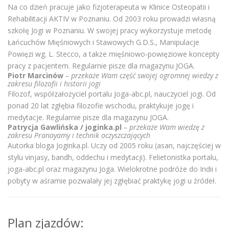
Na co dzień pracuje jako fizjoterapeuta w Klinice Osteopatii i
Rehabilitacji AKTIV w Poznaniu. Od 2003 roku prowadzi własną
szkołę Jogi w Poznaniu. W swojej pracy wykorzystuje metodę
Łańcuchów Mięśniowych i Stawowych G.D.S., Manipulacje
Powięzi wg. L. Stecco, a także mięśniowo-powięziowe koncepty
pracy z pacjentem. Regularnie pisze dla magazynu JOGA.
Piotr Marcinów
– przekaże Wam część swojej ogromnej wiedzy z
zakresu filozofii i historii jogi
Filozof, współzałożyciel portalu Joga-abc.pl, nauczyciel jogi. Od
ponad 20 lat zgłębia filozofie wschodu, praktykuje jogę i
medytacje. Regularnie pisze dla magazynu JOGA.
Patrycja Gawlińska / joginka.pl
– przekaże Wam wiedzę z
zakresu Pranayamy i technik oczyszczających
Autorka bloga Joginka.pl. Uczy od 2005 roku (asan, najczęściej w
stylu vinjasy, bandh, oddechu i medytacji). Felietonistka portalu,
joga-abc.pl oraz magazynu Joga. Wielokrotne podróże do Indii i
pobyty w aśramie pozwalały jej zgłębiać praktykę jogi u źródeł.
Plan zjazdów: