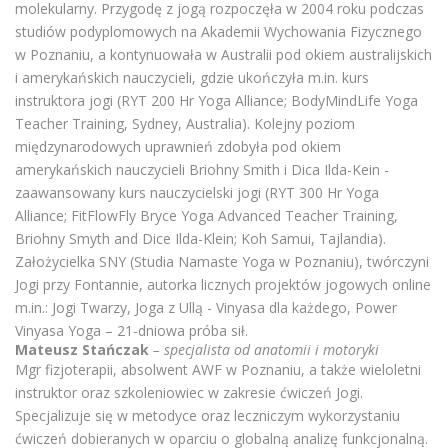
molekularny. Przygodę z jogą rozpoczęła w 2004 roku podczas
studiów podyplomowych na Akademii Wychowania Fizycznego
w Poznaniu, a kontynuowała w Australii pod okiem australijskich
i amerykańskich nauczycieli, gdzie ukończyła m.in. kurs
instruktora jogi (RYT 200 Hr Yoga Alliance; BodyMindLife Yoga
Teacher Training, Sydney, Australia). Kolejny poziom
międzynarodowych uprawnień zdobyła pod okiem
amerykańskich nauczycieli Briohny Smith i Dica Ilda-Kein -
zaawansowany kurs nauczycielski jogi (RYT 300 Hr Yoga
Alliance; FitFlowFly Bryce Yoga Advanced Teacher Training,
Briohny Smyth and Dice Ilda-Klein; Koh Samui, Tajlandia).
Założycielka SNY (Studia Namaste Yoga w Poznaniu), twórczyni
Jogi przy Fontannie, autorka licznych projektów jogowych online
m.in.: Jogi Twarzy, Joga z Ullą - Vinyasa dla każdego, Power
Vinyasa Yoga – 21-dniowa próba sił.
Mateusz Stańczak
– specjalista od anatomii i motoryki
Mgr fizjoterapii, absolwent AWF w Poznaniu, a także wieloletni
instruktor oraz szkoleniowiec w zakresie ćwiczeń Jogi.
Specjalizuje się w metodyce oraz leczniczym wykorzystaniu
ćwiczeń dobieranych w oparciu o globalną analizę funkcjonalną.