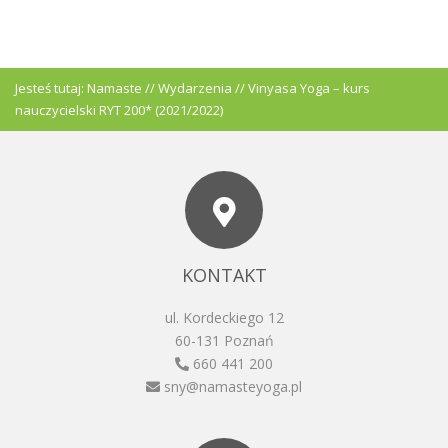
Jesteś tutaj:
Namaste
//
Wydarzenia
//
Vinyasa Yoga – kurs
nauczycielski RYT 200* (2021/2022)
KONTAKT
ul. Kordeckiego 12
60-131 Poznań
660 441 200
sny@namasteyoga.pl