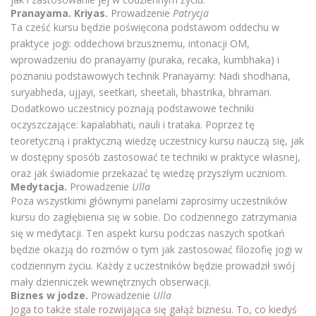
Pranayama. Kriyas.
Prowadzenie
Patrycja
Ta cześć kursu będzie poświęcona podstawom oddechu w
praktyce jogi: oddechowi brzusznemu, intonacji OM,
wprowadzeniu do pranayamy (puraka, recaka, kumbhaka) i
poznaniu podstawowych technik Pranayamy: Nadi shodhana,
suryabheda, ujjayi, seetkari, sheetali, bhastrika, bhramari.
Dodatkowo uczestnicy poznają podstawowe techniki
oczyszczające: kapalabhati, nauli i trataka. Poprzez tę
teoretyczną i praktyczną wiedzę uczestnicy kursu nauczą się, jak
w dostępny sposób zastosować te techniki w praktyce własnej,
oraz jak świadomie przekazać tę wiedzę przyszłym uczniom.
Medytacja.
Prowadzenie
Ulla
Poza wszystkimi głównymi panelami zaprosimy uczestników
kursu do zagłębienia się w sobie. Do codziennego zatrzymania
się w medytacji. Ten aspekt kursu podczas naszych spotkań
będzie okazją do rozmów o tym jak zastosować filozofię jogi w
codziennym życiu. Każdy z uczestników będzie prowadził swój
mały dzienniczek wewnętrznych obserwacji.
Biznes w jodze.
Prowadzenie
Ulla
Joga to także stale rozwijająca się gałąź biznesu. To, co kiedyś