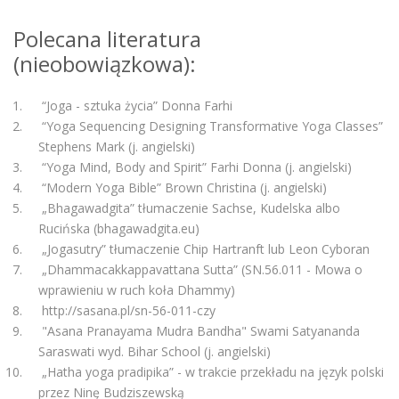
Polecana literatura
(nieobowiązkowa):
“Joga - sztuka życia” Donna Farhi
“Yoga Sequencing Designing Transformative Yoga Classes”
Stephens Mark (j. angielski)
“Yoga Mind, Body and Spirit” Farhi Donna (j. angielski)
“Modern Yoga Bible” Brown Christina (j. angielski)
„Bhagawadgita” tłumaczenie Sachse, Kudelska albo
Rucińska (bhagawadgita.eu)
„Jogasutry” tłumaczenie Chip Hartranft lub Leon Cyboran
„Dhammacakkappavattana Sutta” (SN.56.011 - Mowa o
wprawieniu w ruch koła Dhammy)
http://sasana.pl/sn-56-011-czy
"Asana Pranayama Mudra Bandha" Swami Satyananda
Saraswati wyd. Bihar School (j. angielski)
„Hatha yoga pradipika” - w trakcie przekładu na język polski
przez Ninę Budziszewską