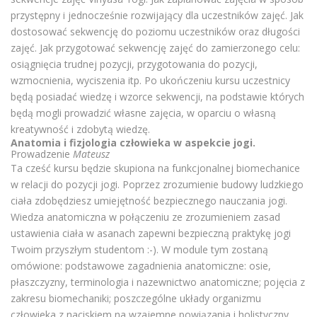
przystępny i jednocześnie rozwijający dla uczestników zajęć. Jak
dostosować sekwencję do poziomu uczestników oraz długości
zajęć. Jak przygotować sekwencję zajęć do zamierzonego celu:
osiągnięcia trudnej pozycji, przygotowania do pozycji,
wzmocnienia, wyciszenia itp. Po ukończeniu kursu uczestnicy
będą posiadać wiedzę i wzorce sekwencji, na podstawie których
będą mogli prowadzić własne zajęcia, w oparciu o własną
kreatywność i zdobytą wiedzę.
Anatomia i fizjologia człowieka w aspekcie jogi.
Prowadzenie
Mateusz
Ta cześć kursu będzie skupiona na funkcjonalnej biomechanice
w relacji do pozycji jogi. Poprzez zrozumienie budowy ludzkiego
ciała zdobędziesz umiejętność bezpiecznego nauczania jogi.
Wiedza anatomiczna w połączeniu ze zrozumieniem zasad
ustawienia ciała w asanach zapewni bezpieczną praktykę jogi
Twoim przyszłym studentom :-). W module tym zostaną
omówione: podstawowe zagadnienia anatomiczne: osie,
płaszczyzny, terminologia i nazewnictwo anatomiczne; pojęcia z
zakresu biomechaniki; poszczególne układy organizmu
człowieka z naciskiem na wzajemne powiązania i holistyczny