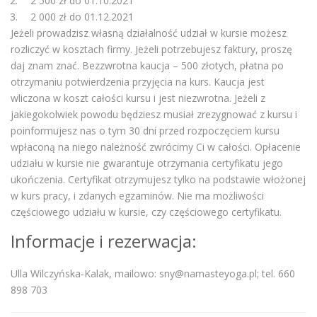
2 500 zł do 01.10.2021
2 000 zł do 01.12.2021
Jeżeli prowadzisz własną działalność udział w kursie możesz
rozliczyć w kosztach firmy. Jeżeli potrzebujesz faktury, proszę
daj znam znać. Bezzwrotna kaucja – 500 złotych, płatna po
otrzymaniu potwierdzenia przyjęcia na kurs. Kaucja jest
wliczona w koszt całości kursu i jest niezwrotna. Jeżeli z
jakiegokolwiek powodu będziesz musiał zrezygnować z kursu i
poinformujesz nas o tym 30 dni przed rozpoczęciem kursu
wpłaconą na niego należność zwrócimy Ci w całości. Opłacenie
udziału w kursie nie gwarantuje otrzymania certyfikatu jego
ukończenia. Certyfikat otrzymujesz tylko na podstawie włożonej
w kurs pracy, i zdanych egzaminów. Nie ma możliwości
częściowego udziału w kursie, czy częściowego certyfikatu.
Informacje i rezerwacja:
Ulla Wilczyńska-Kalak, mailowo: sny@namasteyoga.pl; tel. 660
898 703