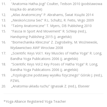
“Anatomia Hatha-Jogi” Coulter, Tedson 2010 (podstawowa
książka do anatomii)
„Atlas Anatomiczny” P. Abrahams, Świat Książki 2014
„Nieskończona Sieć” R.L. Schultz, R. Feitis, Virgo 2009
“Taśmy Anatomiczne” T. Myers, DB Publishing 2010
“Fascia In Sport And Movement” R. Schleip (red.),
Handspring Publishing 2015 (j. angielski)
“Biomechanika Kliniczna” Z. Zagrobelny, M. Woźniewski,
Wydawnictwo AWF Wrocław 2008
„Scientific Keys Vol:1. Key Muscles of Hatha Yoga” R. Long,
Bandha Yoga Publications 2006 (j. angielski)
“Scientific Keys Vol:2 Key Poses of Hatha Yoga” R. Long,
Bandha Yoga Publications 2006 (j. angielski)
„Fizjologiczne podstawy wysiłku fizycznego” Górski J. (red.),
PZWL
„Anatomia układu ruchu” Ignasiak Z. (red.), Elsevier
*Yoga Alliance Registered Yoga Teacher