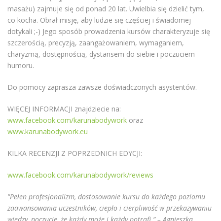
masażu) zajmuje się od ponad 20 lat. Uwielbia się dzielić tym,
co kocha. Obrał misję, aby ludzie się częściej i świadomej
dotykali ;-) Jego sposób prowadzenia kursów charakteryzuje się
szczerością, precyzją, zaangażowaniem, wymaganiem,
charyzmą, dostępnością, dystansem do siebie i poczuciem
humoru.
Do pomocy zaprasza zawsze doświadczonych asystentów.
WIĘCEJ INFORMACJI znajdziecie na:
www.facebook.com/karunabodywork
oraz
www.karunabodywork.eu
KILKA RECENZJI Z POPRZEDNICH EDYCJI:
www.facebook.com/karunabodywork/reviews
"Pełen profesjonalizm, dostosowanie kursu do każdego poziomu
zaawansowania uczestników, ciepło i cierpliwość w przekazywaniu
wiedzy, poczucie, że każdy może i każdy potrafi.” – Agnieszka