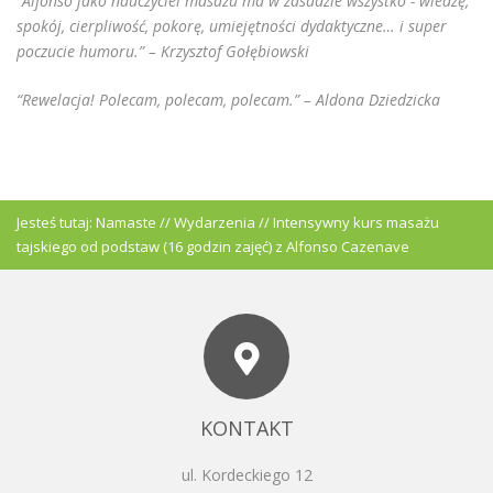
“Alfonso jako nauczyciel masażu ma w zasadzie wszystko - wiedzę,
spokój, cierpliwość, pokorę, umiejętności dydaktyczne… i super
poczucie humoru.” – Krzysztof Gołębiowski
“Rewelacja! Polecam, polecam, polecam.” – Aldona Dziedzicka
Jesteś tutaj:
Namaste
//
Wydarzenia
//
Intensywny kurs masażu
tajskiego od podstaw (16 godzin zajęć) z Alfonso Cazenave
KONTAKT
ul. Kordeckiego 12