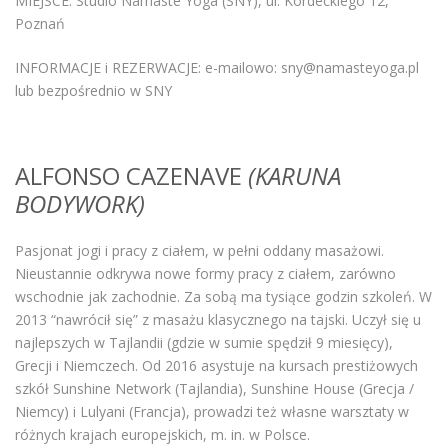
MIEJSCE: Studio Namaste Yoga (SNY), ul. Kordeckiego 12,
Poznań
INFORMACJE i REZERWACJE: e-mailowo: sny@namasteyoga.pl
lub bezpośrednio w SNY
ALFONSO CAZENAVE
(KARUNA
BODYWORK)
Pasjonat jogi i pracy z ciałem, w pełni oddany masażowi.
Nieustannie odkrywa nowe formy pracy z ciałem, zarówno
wschodnie jak zachodnie. Za sobą ma tysiące godzin szkoleń. W
2013 “nawrócił się” z masażu klasycznego na tajski. Uczył się u
najlepszych w Tajlandii (gdzie w sumie spędził 9 miesięcy),
Grecji i Niemczech. Od 2016 asystuje na kursach prestiżowych
szkół Sunshine Network (Tajlandia), Sunshine House (Grecja /
Niemcy) i Lulyani (Francja), prowadzi też własne warsztaty w
różnych krajach europejskich, m. in. w Polsce.