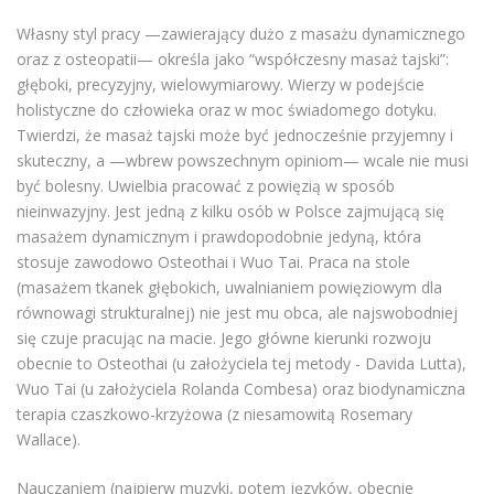
Własny styl pracy —zawierający dużo z masażu dynamicznego
oraz z osteopatii— określa jako “współczesny masaż tajski”:
głęboki, precyzyjny, wielowymiarowy. Wierzy w podejście
holistyczne do człowieka oraz w moc świadomego dotyku.
Twierdzi, że masaż tajski może być jednocześnie przyjemny i
skuteczny, a —wbrew powszechnym opiniom— wcale nie musi
być bolesny. Uwielbia pracować z powięzią w sposób
nieinwazyjny. Jest jedną z kilku osób w Polsce zajmującą się
masażem dynamicznym i prawdopodobnie jedyną, która
stosuje zawodowo Osteothai i Wuo Tai. Praca na stole
(masażem tkanek głębokich, uwalnianiem powięziowym dla
równowagi strukturalnej) nie jest mu obca, ale najswobodniej
się czuje pracując na macie. Jego główne kierunki rozwoju
obecnie to Osteothai (u założyciela tej metody - Davida Lutta),
Wuo Tai (u założyciela Rolanda Combesa) oraz biodynamiczna
terapia czaszkowo-krzyżowa (z niesamowitą Rosemary
Wallace).
Nauczaniem (najpierw muzyki, potem języków, obecnie