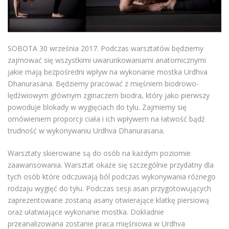
SOBOTA 30 września 2017. Podczas warsztatów będziemy
zajmować się wszystkimi uwarunkowaniami anatomicznymi
jakie mają bezpośredni wpływ na wykonanie mostka Urdhva
Dhanurasana. Będziemy pracować z mięśniem biodrowo-
lędźwiowym głównym zginaczem biodra, który jako pierwszy
powoduje blokady w wygięciach do tylu. Zajmiemy się
omówieniem proporcji ciała i ich wpływem na łatwość bądź
trudność w wykonywaniu Urdhva Dhanurasana.
Warsztaty skierowane są do osób na każdym poziomie
zaawansowania. Warsztat okaże się szczególnie przydatny dla
tych osób które odczuwają ból podczas wykonywania różnego
rodzaju wygięć do tyłu. Podczas sesji asan przygotowujących
zaprezentowane zostaną asany otwierające klatkę piersiową
oraz ułatwiające wykonanie mostka. Dokładnie
przeanalizowana zostanie praca mięśniowa w Urdhva