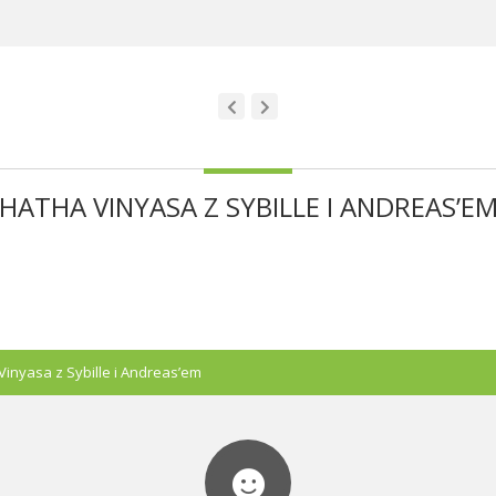
HATHA VINYASA Z SYBILLE I ANDREAS’E
Vinyasa z Sybille i Andreas’em