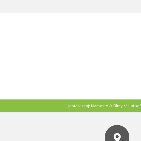
Jesteś tutaj:
Namaste
//
Filmy
//
Hatha 