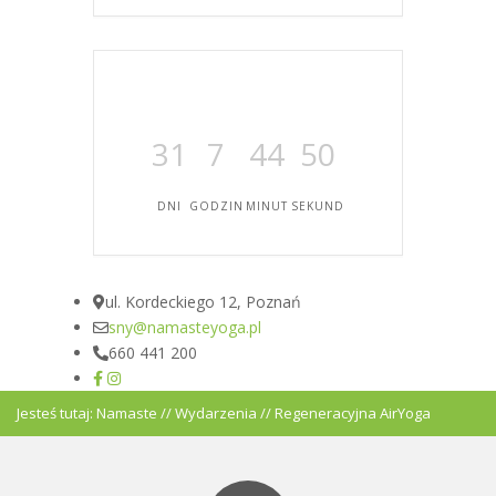
31
7
44
50
DNI
GODZIN
MINUT
SEKUND
ul. Kordeckiego 12, Poznań
sny@namasteyoga.pl
660 441 200
Jesteś tutaj:
Namaste
//
Wydarzenia
//
Regeneracyjna AirYoga