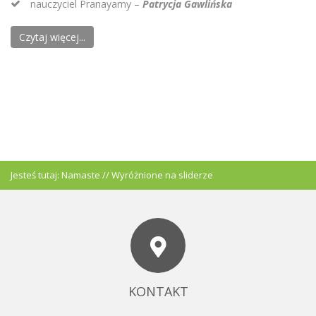
nauczyciel Pranayamy –
Patrycja Gawlińska
Czytaj więcej...
Jesteś tutaj:
Namaste
//
Wyróżnione na sliderze
KONTAKT