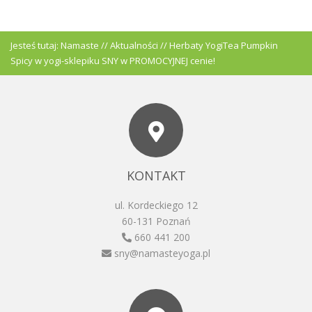
Jesteś tutaj:
Namaste
//
Aktualności
//
Herbaty YogiTea Pumpkin
Spicy w yogi-sklepiku SNY w PROMOCYJNEJ cenie!
KONTAKT
ul. Kordeckiego 12
60-131 Poznań
660 441 200
sny@namasteyoga.pl