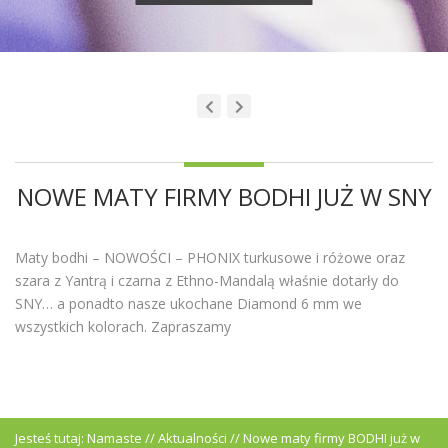
NOWE MATY FIRMY BODHI JUŻ W SNY
Maty bodhi – NOWOŚCI – PHONIX turkusowe i różowe oraz
szara z Yantrą i czarna z Ethno-Mandalą właśnie dotarły do
SNY… a ponadto nasze ukochane Diamond 6 mm we
wszystkich kolorach. Zapraszamy
Jesteś tutaj:
Namaste
//
Aktualności
//
Nowe maty firmy BODHI już w